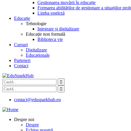
Gestionarea inovării în educație
Formarea abilităților de gestionare a situațiilor pr
Limba engleză
Educație
Tehnologie
Integrare și digitalizare
Educație non formală
Biblioteca vie
Cursuri
Digitalizare
Educaționale
Parteneri
Contact
contact@edusparkhub.eu
Despre noi
Despre
Echipa noastră