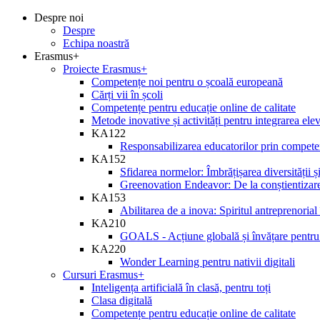
Despre noi
Despre
Echipa noastră
Erasmus+
Proiecte Erasmus+
Competențe noi pentru o școală europeană
Cărți vii în școli
Competențe pentru educație online de calitate
Metode inovative și activități pentru integrarea ele
KA122
Responsabilizarea educatorilor prin competen
KA152
Sfidarea normelor: Îmbrățișarea diversității și
Greenovation Endeavor: De la conștientizare
KA153
Abilitarea de a inova: Spiritul antreprenorial
KA210
GOALS - Acțiune globală și învățare pentru 
KA220
Wonder Learning pentru nativii digitali
Cursuri Erasmus+
Inteligența artificială în clasă, pentru toți
Clasa digitală
Competențe pentru educație online de calitate