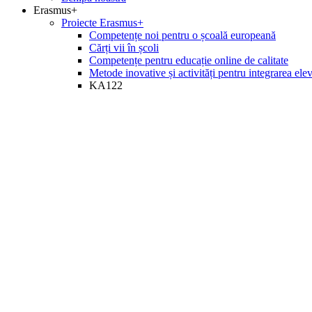
Erasmus+
Proiecte Erasmus+
Competențe noi pentru o școală europeană
Cărți vii în școli
Competențe pentru educație online de calitate
Metode inovative și activități pentru integrarea ele
KA122
Responsabilizarea educatorilor prin competen
KA152
Sfidarea normelor: Îmbrățișarea diversității și
Greenovation Endeavor: De la conștientizare
KA153
Abilitarea de a inova: Spiritul antreprenorial
KA210
GOALS - Acțiune globală și învățare pentru 
KA220
Wonder Learning pentru nativii digitali
Cursuri Erasmus+
Inteligența artificială în clasă, pentru toți
Clasa digitală
Competențe pentru educație online de calitate
Gestionarea inovării în educație
Formarea abilităților de gestionare a situațiilor pr
Limba engleză
Educație